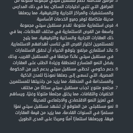
مرافق متكاملة: تضم مستقبل سيتي مجموعة متنوعة من
المرافق التي تلبي احتياجات السكان، بما في ذلك المدارس
والمستشفيات والمراكز التجارية والترفيهية، مما يجعلها
مدينة متكاملة توفر جميع الخدمات الأساسية.
فرص استثمارية متنوعة: تقدم مستقبل سيتي مجموعة
واسعة من الفرص الاستثمارية في مختلف القطاعات، بما في
ذلك العقارات التجارية والسكنية والترفيهية، مما يتيح
للمستثمرين اختيار الفرص التي تناسب أهدافهم الاستثمارية.
عائد استثماري مرتفع: يتوقع الخبراء أن تحقق الاستثمارات
في مستقبل سيتي عائدًا مرتفعًا في المستقبل القريب، وذلك
بفضل النمو المتسارع للمنطقة وزيادة الطلب على العقارات.
دعم حكومي: تحظى مستقبل سيتي بدعم كبير من الحكومة
المصرية، التي تسعى إلى جعلها نموذجًا للمدن الذكية
والمستدامة في المنطقة، مما يزيد من جاذبيتها للمستثمرين.
مجتمع متنوع: تجذب مستقبل سيتي سكانًا من مختلف
الخلفيات والثقافات، مما يخلق مجتمعًا متنوعًا وغنيًا، ويساهم
في تعزيز النمو الاقتصادي والاجتماعي للمدينة.
نمو مستقبلي: من المتوقع أن تشهد مستقبل سيتي نموًا
مستمرًا في السنوات القادمة، مما يزيد من قيمة العقارات
فيها، ويجعلها استثمارًا آمنًا ومربحًا على المدى الطويل.