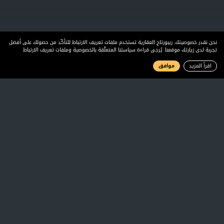
نحن نقدر خصوصيتك. ريبورتاج العقارية تستخدم ملفات تعريف الارتباط للتأكّد من حصولك على أفضل
تجربة لدى زيارتك موقعنا. يُرجى قراءة سياستنا المتعلّقة بالخصوصية وملفات تعريف الارتباط
اقرأ المزيد
موافق