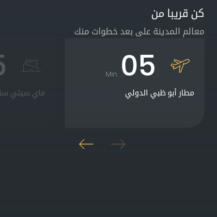
كن قريبا من
معالم المدينة على بعد خطوات منك
5
05
Min
مطار أبو ظبي الدولي
ماي سيتي سنت