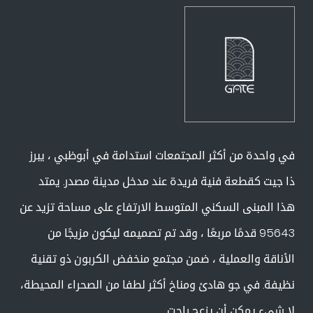
في واحدة من أكثر المجتمعات استدامة في أبوظبي ، يبرز
ذا جيت كقطعة فنية فريدة عند مدخل مدينة مصدر. يمتد
هذا المبنى السكني المتوسط الارتفاع على مساحة تزيد عن
95643 قدمًا مربعًا ، وقد تم تصميمه ليكون مزيجًا من
الأناقة والعملية ، ضمن مجتمع منخفض الكربون ذو تقنية
نظيفة. في جو هادئ ومناخ أكثر لطفا من الصحراء المحيطة،
لا شيء يمكن أن يزعج راحت.