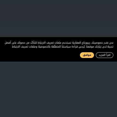
نحن نقدر خصوصيتك. ريبورتاج العقارية تستخدم ملفات تعريف الارتباط للتأكّد من حصولك على أفضل
تجربة لدى زيارتك موقعنا. يُرجى قراءة سياستنا المتعلّقة بالخصوصية وملفات تعريف الارتباط
اقرأ المزيد
موافق