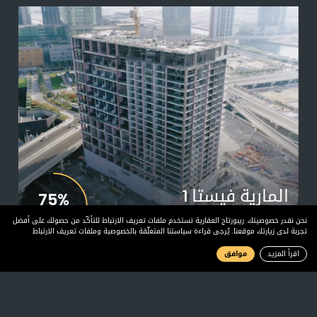
المارية فيستا 1
75%
يونيو 2023
يونيو
نحن نقدر خصوصيتك. ريبورتاج العقارية تستخدم ملفات تعريف الارتباط للتأكّد من حصولك على أفضل
تجربة لدى زيارتك موقعنا. يُرجى قراءة سياستنا المتعلّقة بالخصوصية وملفات تعريف الارتباط
اقرأ المزيد
موافق