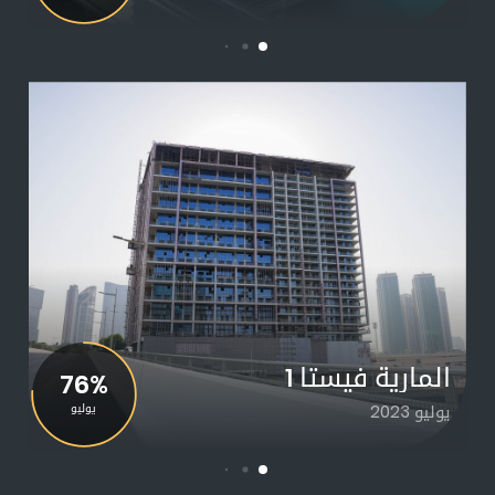
المارية فيستا 1
76%
يوليو 2023
يوليو