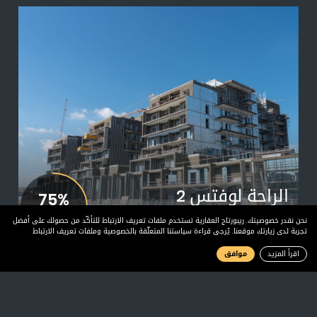
الراحة لوفتس 2
75%
ديسمبر 2020
ديسمبر
نحن نقدر خصوصيتك. ريبورتاج العقارية تستخدم ملفات تعريف الارتباط للتأكّد من حصولك على أفضل
تجربة لدى زيارتك موقعنا. يُرجى قراءة سياستنا المتعلّقة بالخصوصية وملفات تعريف الارتباط
اقرأ المزيد
موافق