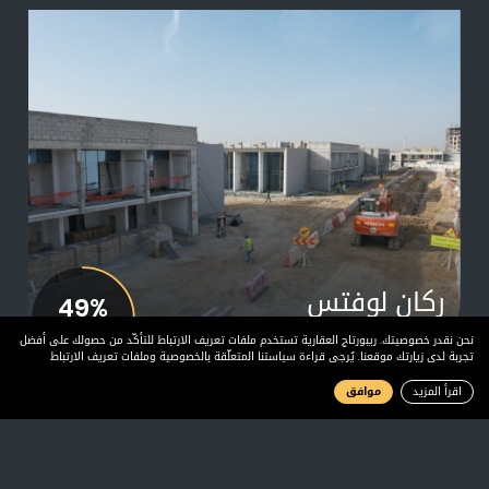
ركان لوفتس
49%
ديسمبر 2021
المرحلة 1
نحن نقدر خصوصيتك. ريبورتاج العقارية تستخدم ملفات تعريف الارتباط للتأكّد من حصولك على أفضل
تجربة لدى زيارتك موقعنا. يُرجى قراءة سياستنا المتعلّقة بالخصوصية وملفات تعريف الارتباط
اقرأ المزيد
موافق