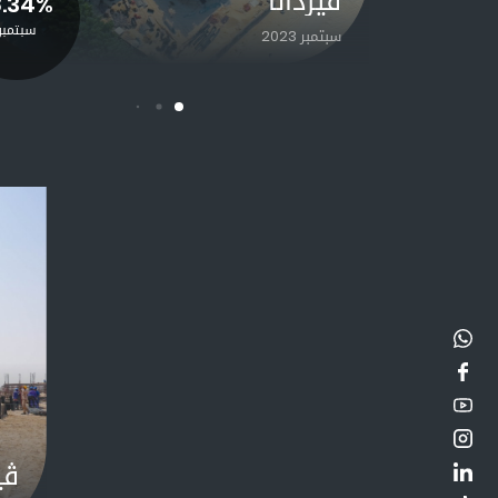
ڨيردانا
8.34%
سبتمبر
سبتمبر 2023
ڨي