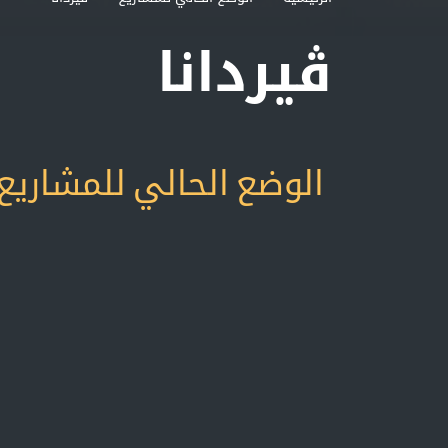
ڨيردانا
الوضع الحالي للمشاريع