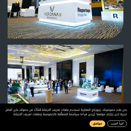
نحن نقدر خصوصيتك. ريبورتاج العقارية تستخدم ملفات تعريف الارتباط للتأكّد من حصولك على أفضل
تجربة لدى زيارتك موقعنا. يُرجى قراءة سياستنا المتعلّقة بالخصوصية وملفات تعريف الارتباط
اقرأ المزيد
موافق