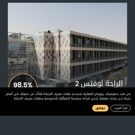
الراحة لوفتس 2
98.5%
أغسطس 2021
أعسطس
نحن نقدر خصوصيتك. ريبورتاج العقارية تستخدم ملفات تعريف الارتباط للتأكّد من حصولك على أفضل
تجربة لدى زيارتك موقعنا. يُرجى قراءة سياستنا المتعلّقة بالخصوصية وملفات تعريف الارتباط
اقرأ المزيد
موافق